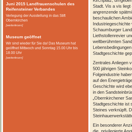
Kirchplatz, umgeben
Juni 2015 Landfrauenschulen des
Stadt. Vis a vis lieg
Reifensteiner Verbandes
angrenzende spätmitt
Verlegung der Ausstellung in das Stift
beschaulichen Ambi
Obernkirchen
Industriegeschichte 
[weiterlesen]
Schaumburger Landes
Liethstollenrevier u
Museum geöffnet
weltberühmten Sand
Wir sind wieder für Sie da! Das Museum hat
Lebensbedingungen 
geöffnet Mittwoch und Sonntag 15.00 Uhr bis
18.00 Uhr
Stadtgeschichte gep
[weiterlesen]
Zentrales Anliegen 
500 jährigen Steink
Folgeindustrie haben
auf den Energieträge
Geschichte wird eben
in den Sandsteinbr
„Obernkirchener San
Stadtgeschichte ist
Steines verknüpft. D
Steinhauerwerkstätt
Ein besonderer Anzi
die „privilegierte A